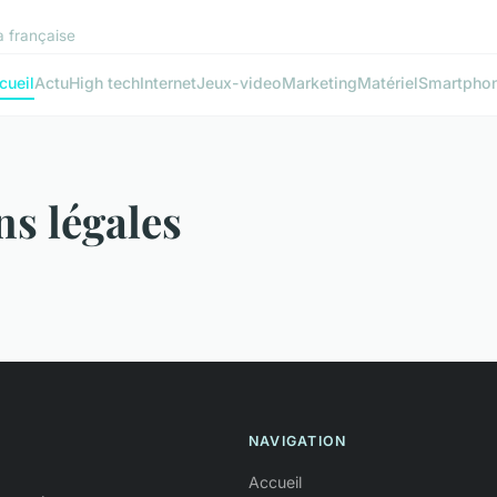
la française
cueil
Actu
High tech
Internet
Jeux-video
Marketing
Matériel
Smartpho
s légales
NAVIGATION
Accueil