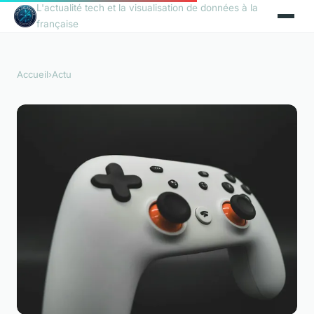
L'actualité tech et la visualisation de données à la
française
Accueil
›
Actu