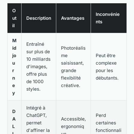
O
Inconvénie
ut
Description
Avantages
nts
il
M
Entraîné
id
Photoréalis
sur plus de
jo
me
Peut être
10 milliards
u
saisissant,
complexe
d'images,
r
grande
pour les
offre plus
n
flexibilité
débutants.
de 1000
e
créative.
styles.
y
Intégré à
D
ChatGPT,
Perd
A
Accessible,
permet
certaines
L
ergonomiq
d'affiner la
fonctionnali
L
ue,