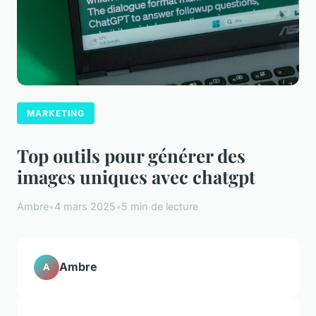
MARKETING
Top outils pour générer des
images uniques avec chatgpt
Ambre
•
4 mars 2025
•
5 min de lecture
Ambre
A