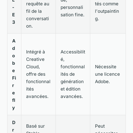
requête au
tés comme
-
personnali
fil de la
l'outpaintin
E
sation fine.
conversati
g.
3
on.
A
d
Intégré à
Accessibilit
o
Creative
é,
b
Cloud,
fonctionnal
Nécessite
e
offre des
ités de
une licence
Fi
fonctionnal
génération
Adobe.
r
ités
et édition
e
avancées.
avancées.
fl
y
D
Basé sur
Peut
r