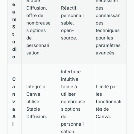
Stable
nécessiter
e
Diffusion,
Réactif,
des
a
offre de
personnali
connaissan
m
nombreuse
sable,
ces
S
s options
open-
techniques
t
de
source.
pour les
u
personnali
paramètres
di
sation.
avancés.
o
Interface
C
intuitive,
a
Intégré à
facile à
Limité par
n
Canva,
utiliser,
les
v
utilise
nombreuse
fonctionnali
a
Stable
s options
tés de
A
Diffusion.
de
Canva.
I
personnali
sation.